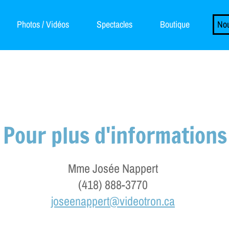
Photos / Vidéos
Spectacles
Boutique
Nou
Pour plus d'informations
Mme Josée Nappert
(418) 888-3770
joseenappert@videotron.ca